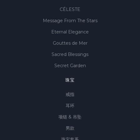
CÉLESTE
Message From The Stars
Eternal Elegance
Gouttes de Mer
Sacred Blessings
Secret Garden
珠宝
戒指
耳环
项链 & 吊坠
男款
珠宝套系