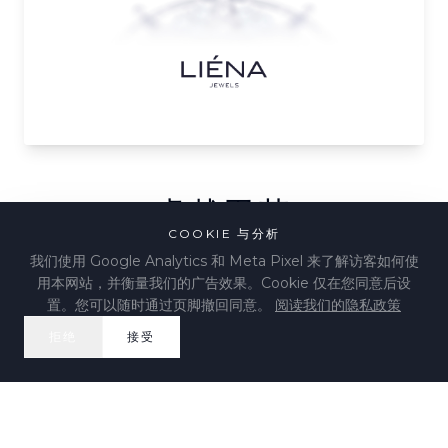
卓越工艺
COOKIE 与分析
我们使用 Google Analytics 和 Meta Pixel 来了解访客如何使
在LIÉNA JEWELS，每件作品都是珠宝工艺巅峰的见证。我
用本网站，并衡量我们的广告效果。Cookie 仅在您同意后设
们拥有数十年经验的大师工匠以坚定不移的细节和精准度精心
置。您可以随时通过页脚撤回同意。
阅读我们的隐私政策
制作每件作品。
拒绝
接受
我们只使用最优质的宝石和贵金属，确保每件LIÉNA
JEWELS作品不仅以其美丽迷人，而且作为代代相传的永恒遗
产。