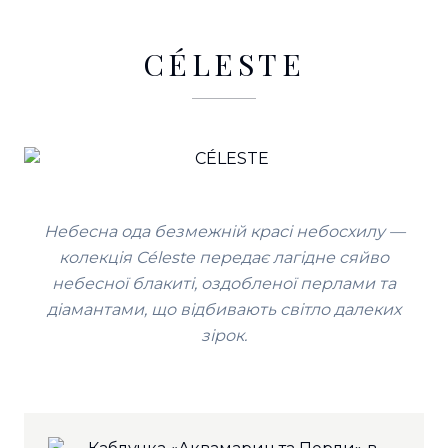
CÉLESTE
Небесна ода безмежній красі небосхилу —
колекція Céleste передає лагідне сяйво
небесної блакиті, оздобленої перлами та
діамантами, що відбивають світло далеких
зірок.