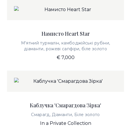
Намисто Heart Star
М'ятний турмалін, камбоджійські рубіни,
діаманти, рожеві сапфіри, біле золото
€ 7,000
Каблучка 'Смарагдова Зірка'
Смарагд, Діаманти, Біле золото
In a Private Collection