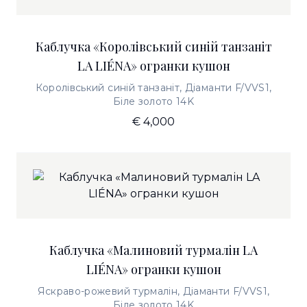
Каблучка «Королівський синій танзаніт
LA LIÉNA» огранки кушон
Королівський синій танзаніт, Діаманти F/VVS1,
Біле золото 14K
€ 4,000
Каблучка «Малиновий турмалін LA
LIÉNA» огранки кушон
Яскраво-рожевий турмалін, Діаманти F/VVS1,
Біле золото 14K