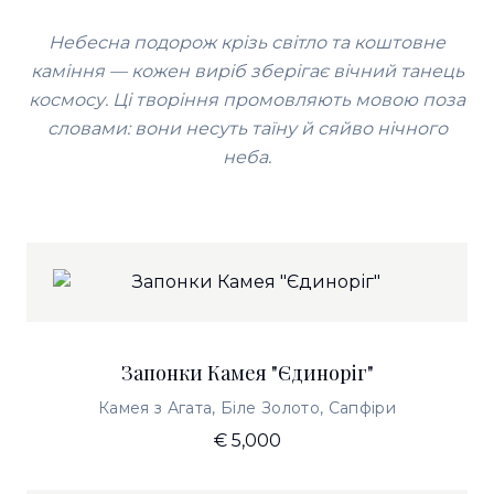
Небесна подорож крізь світло та коштовне
каміння — кожен виріб зберігає вічний танець
космосу. Ці творіння промовляють мовою поза
словами: вони несуть таїну й сяйво нічного
неба.
Запонки Камея "Єдиноріг"
Камея з Агата, Біле Золото, Сапфіри
€ 5,000