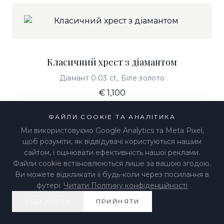
Класичний хрест з діамантом
Діамант 0.03 ct, Біле золото
€ 1,100
Доступно для попереднього замовлення
ФАЙЛИ COOKIE ТА АНАЛІТИКА
Ми використовуємо Google Analytics та Meta Pixel,
щоб розуміти, як відвідувачі користуються нашим
сайтом, і оцінювати ефективність нашої реклами.
Файли cookie встановлюються лише за вашою згодою.
Ви можете відкликати її будь-коли через посилання в
Підвіска «Ангел»
футері.
Читати Політику конфіденційності
ВІДХИЛИТИ
ПРИЙНЯТИ
Перламутр, Перлина, Біле Золото
€ 500 - 1,300