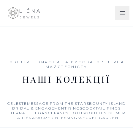
LIÉNA
JEWELS
ЮВЕЛІРНІ ВИРОБИ ТА ВИСОКА ЮВЕЛІРНА
МАЙСТЕРНІСТЬ
НАШІ КОЛЕКЦІЇ
CÉLESTE
MESSAGE FROM THE STARS
BOUNTY ISLAND
BRIDAL & ENGAGEMENT RINGS
COCKTAIL RINGS
ETERNAL ELEGANCE
FANCY LOTUS
GOUTTES DE MER
LA LIÉNA
SACRED BLESSINGS
SECRET GARDEN