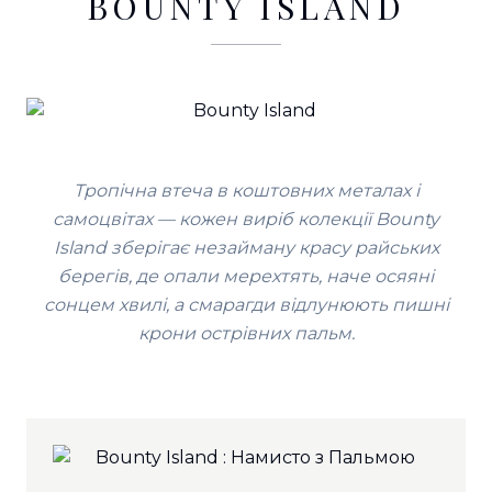
BOUNTY ISLAND
Тропічна втеча в коштовних металах і
самоцвітах — кожен виріб колекції Bounty
Island зберігає незайману красу райських
берегів, де опали мерехтять, наче осяяні
сонцем хвилі, а смарагди відлунюють пишні
крони острівних пальм.