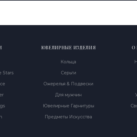
И
ЮВЕЛИРНЫЕ ИЗДЕЛИЯ
О
Кольца
Н
 Stars
Серьги
nce
Ожерелья & Подвески
er
Для мужчин
ngs
Ювелирные Гарнитуры
Св
n
Предметы Искусства