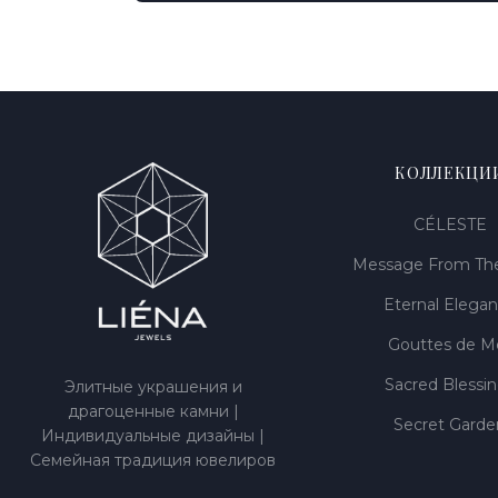
КОЛЛЕКЦИ
CÉLESTE
Message From The
Eternal Elega
Gouttes de M
Sacred Blessi
Элитные украшения и
драгоценные камни |
Secret Garde
Индивидуальные дизайны |
Семейная традиция ювелиров