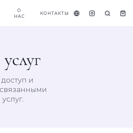
О
КОНТАКТЫ
НАС
 услуг
 доступ и
ь связанными
услуг.