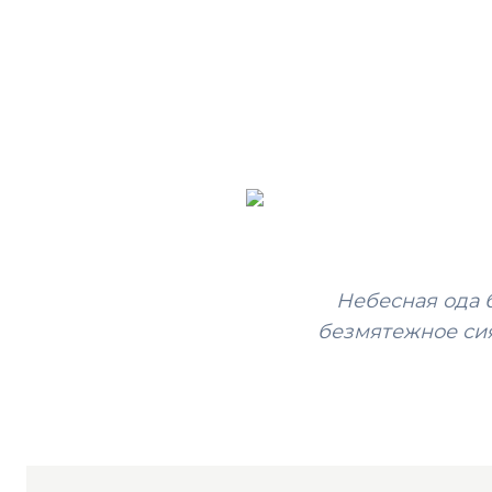
Небесная ода 
безмятежное си