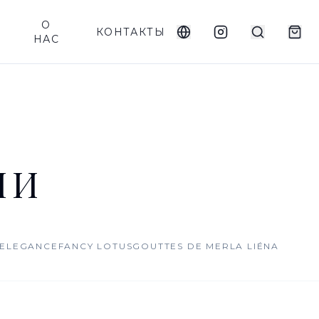
О
КОНТАКТЫ
НАС
ИИ
 ELEGANCE
FANCY LOTUS
GOUTTES DE MER
LA LIÉNA