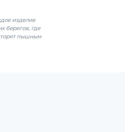
ждое изделие
х берегов, где
 вторят пышным