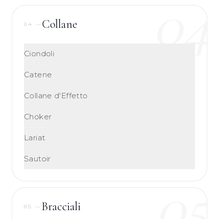
04
Collane
04
—
Ciondoli
Catene
Collane d'Effetto
Choker
Lariat
Sautoir
05
Bracciali
05
—