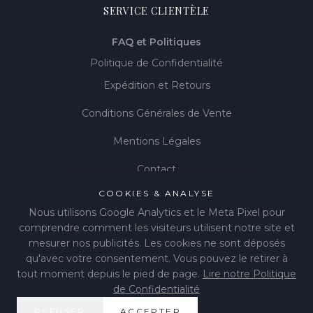
SERVICE CLIENTÈLE
FAQ et Politiques
Politique de Confidentialité
Expédition et Retours
Conditions Générales de Vente
Mentions Légales
Contact
COOKIES & ANALYSE
Gérer les cookies
Nous utilisons Google Analytics et le Meta Pixel pour
comprendre comment les visiteurs utilisent notre site et
mesurer nos publicités. Les cookies ne sont déposés
qu'avec votre consentement. Vous pouvez le retirer à
©
2026
LIÉNA JEWELS
.
Tous droits réservés.
tout moment depuis le pied de page.
Lire notre Politique
de Confidentialité
Instagram
Facebook
Pinterest
REFUSER
ACCEPTER