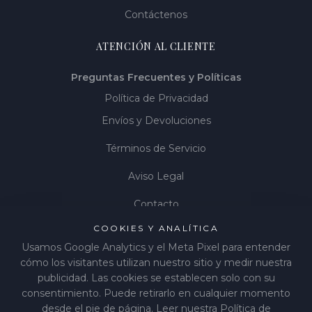
Contáctenos
ATENCIÓN AL CLIENTE
Preguntas Frecuentes y Políticas
Política de Privacidad
Envíos y Devoluciones
Términos de Servicio
Aviso Legal
Contacto
COOKIES Y ANALÍTICA
Gestionar cookies
Usamos Google Analytics y el Meta Pixel para entender
cómo los visitantes utilizan nuestro sitio y medir nuestra
publicidad. Las cookies se establecen solo con su
consentimiento. Puede retirarlo en cualquier momento
©
2026
LIÉNA JEWELS
.
Todos los derechos reservados.
desde el pie de página.
Leer nuestra Política de